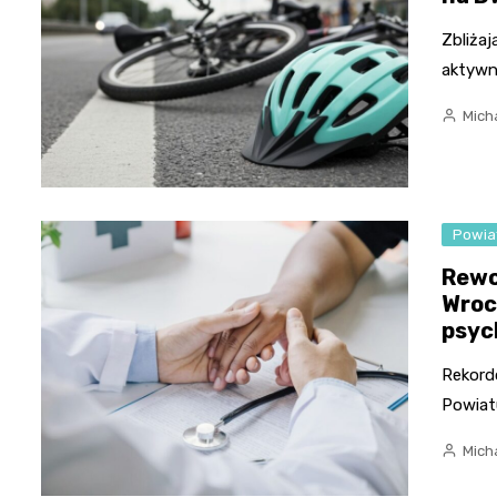
Zbliżaj
aktywn
Micha
Powia
Rewo
Wroc
psyc
Rekord
Powiat
Micha