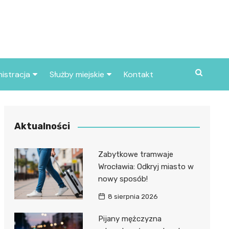
istracja
Służby miejskie
Kontakt
ortowe
Straż pożarna
S
Policja
Aktualności
d skarbowy
Straż miejska
Zabytkowe tramwaje
d miasta
Wrocławia: Odkryj miasto w
nowy sposób!
8 sierpnia 2026
Pijany mężczyzna