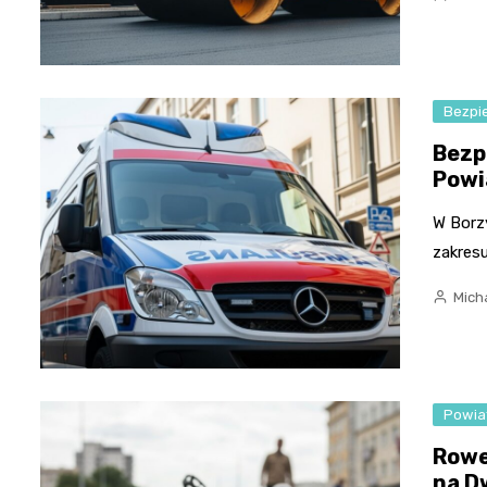
Bezpi
Bezp
Powi
W Borz
zakresu
Micha
Powia
Rowe
na D