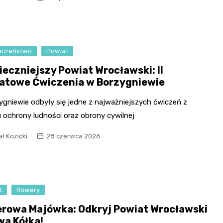
Fryzjer
Kino
eczeństwo
Powiat
Poczta
ieczniejszy Powiat Wrocławski: II
atowe Ćwiczenia w Borzygniewie
ygniewie odbyły się jedne z najważniejszych ćwiczeń z
 ochrony ludności oraz obrony cywilnej
ł Kozicki
28 czerwca 2026
t
Rowery
rowa Majówka: Odkryj Powiat Wrocławski
wa Kółka!