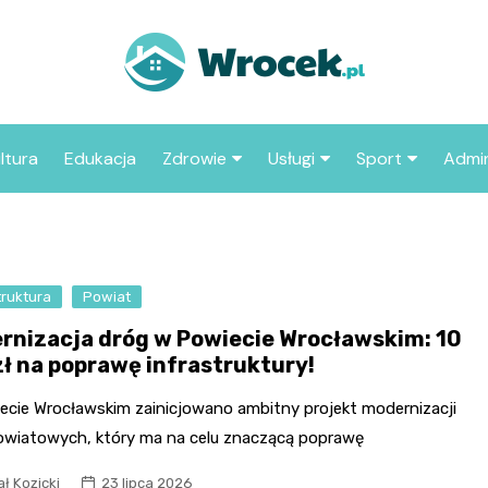
ltura
Edukacja
Zdrowie
Usługi
Sport
Admin
sze miejsca
Szpital
Wesele
Aktualności sp
ZUS
Sklep medyczny
Klub
Klub piłkarski
MOP
aczyć we
truktura
Powiat
Apteka
Taxi
Pozostałe kluby
Urzą
sportowe
rnizacja dróg w Powiecie Wrocławskim: 10
Stacja paliw
Urzą
zł na poprawę infrastruktury!
Księgarnia
ecie Wrocławskim zainicjowano ambitny projekt modernizacji
Restauracja
owiatowych, który ma na celu znaczącą poprawę
Adwokat
ł Kozicki
23 lipca 2026