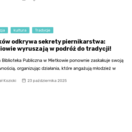
Fryzjer
Kino
cja
kultura
Tradycje
Poczta
ków odkrywa sekrety piernikarstwa:
iowie wyruszają w podróż do tradycji!
 Biblioteka Publiczna w Mietkowie ponownie zaskakuje swoją
nością, organizując działania, które angażują młodzież w
ł Kozicki
23 października 2025