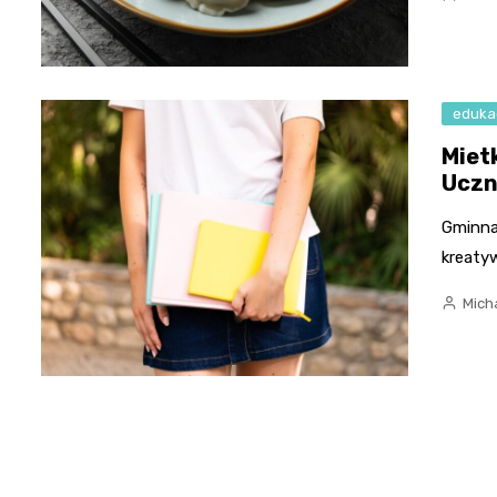
eduka
Miet
Uczn
Gminna
kreatyw
Micha