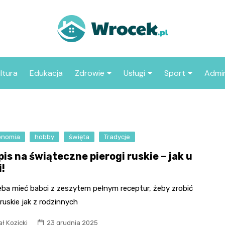
ltura
Edukacja
Zdrowie
Usługi
Sport
Admin
sze miejsca
Szpital
Wesele
Aktualności sp
ZUS
Sklep medyczny
Klub
Klub piłkarski
MOP
aczyć we
onomia
hobby
święta
Apteka
Tradycje
Taxi
Pozostałe kluby
Urzą
sportowe
is na świąteczne pierogi ruskie – jak u
Stacja paliw
Urzą
i!
Księgarnia
eba mieć babci z zeszytem pełnym receptur, żeby zrobić
Restauracja
 ruskie jak z rodzinnych
Adwokat
ł Kozicki
23 grudnia 2025