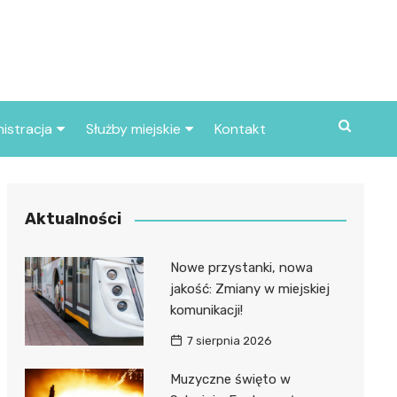
istracja
Służby miejskie
Kontakt
ortowe
Straż pożarna
S
Policja
Aktualności
d skarbowy
Straż miejska
Nowe przystanki, nowa
d miasta
jakość: Zmiany w miejskiej
komunikacji!
7 sierpnia 2026
Muzyczne święto w