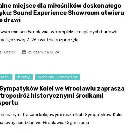
alne miejsce dla miłośników doskonałego
ęku: Sound Experience Showroom otwiera
e drzwi
liwym miejscu Wrocławia, w kompleksie ceglanych budowli
icy Tęczowej 7, 26 kwietnia rozpoczęła
ł Kozicki
25 czerwca 2024
ności
hobby
Wrocław - Fabryczna
 Sympatyków Kolei we Wrocławiu zaprasza
etropodróż historycznymi środkami
sportu
omnianymi trasami kolejowymi rusza Klub Sympatyków Kolei,
ma swoją siedzibę we Wrocławiu. Organizacja