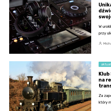
Unik
dźwi
swoj
W urok
przy ul
Micha
aktual
Klub
na r
tran
Za zap
który 