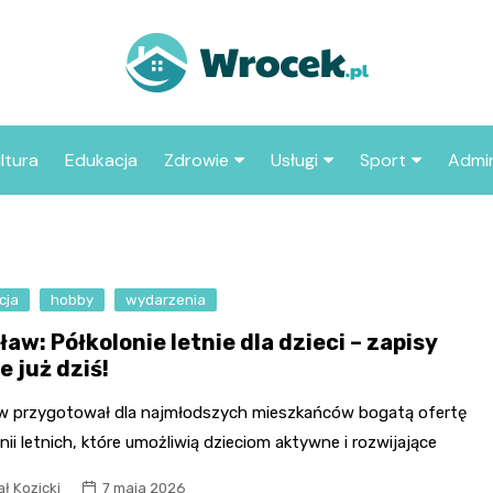
ltura
Edukacja
Zdrowie
Usługi
Sport
Admin
sze miejsca
Szpital
Wesele
Aktualności sp
ZUS
Sklep medyczny
Klub
Klub piłkarski
MOP
aczyć we
cja
hobby
wydarzenia
Apteka
Taxi
Pozostałe kluby
Urzą
sportowe
aw: Półkolonie letnie dla dzieci – zapisy
Stacja paliw
Urzą
e już dziś!
Księgarnia
w przygotował dla najmłodszych mieszkańców bogatą ofertę
Restauracja
nii letnich, które umożliwią dzieciom aktywne i rozwijające
Adwokat
ł Kozicki
7 maja 2026