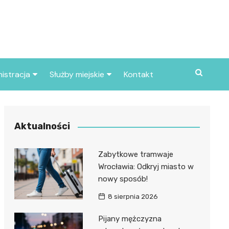
istracja
Służby miejskie
Kontakt
ortowe
Straż pożarna
S
Policja
Aktualności
d skarbowy
Straż miejska
Zabytkowe tramwaje
d miasta
Wrocławia: Odkryj miasto w
nowy sposób!
8 sierpnia 2026
Pijany mężczyzna