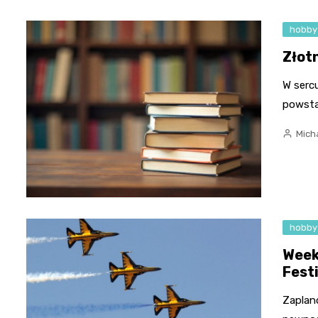
hobby
Złot
W sercu
powstaj
Micha
hobby
Week
Fest
Zaplan