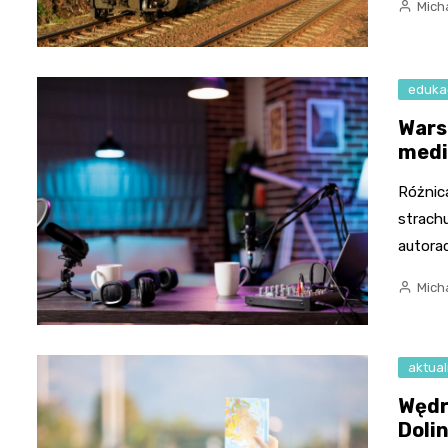
Micha
eduka
Wars
med
Różnica
strach
autora
Micha
aktual
Wędr
Dolin