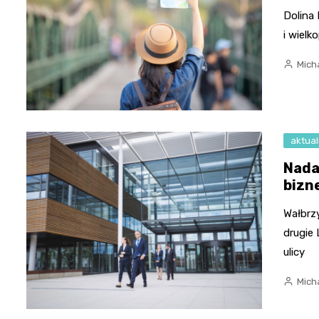
Dolina
i wielk
Micha
aktual
Nada
bizn
Wałbrz
drugie
ulicy
Micha