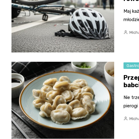
Maj każ
młodzie
Micha
Gastr
Przep
babc
Nie trz
pierogi
Micha