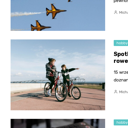
pewnoś
Micha
hobby
Spot
rowe
15 wrz
doznan
Micha
hobby