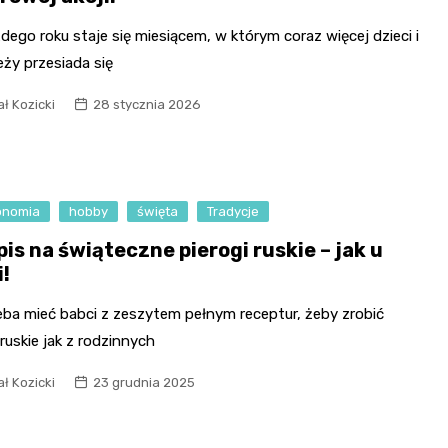
dego roku staje się miesiącem, w którym coraz więcej dzieci i
ży przesiada się
ł Kozicki
28 stycznia 2026
onomia
hobby
święta
Tradycje
is na świąteczne pierogi ruskie – jak u
i!
eba mieć babci z zeszytem pełnym receptur, żeby zrobić
 ruskie jak z rodzinnych
ł Kozicki
23 grudnia 2025