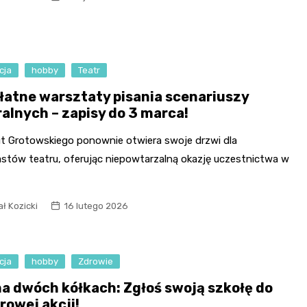
Fryzjer
Kino
cja
hobby
Teatr
Poczta
łatne warsztaty pisania scenariuszy
ralnych – zapisy do 3 marca!
ut Grotowskiego ponownie otwiera swoje drzwi dla
astów teatru, oferując niepowtarzalną okazję uczestnictwa w
ł Kozicki
16 lutego 2026
cja
hobby
Zdrowie
na dwóch kółkach: Zgłoś swoją szkołę do
rowej akcji!