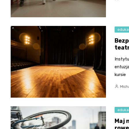
eduka
Bezp
teat
Instyt
entuzj
kursie
Micha
eduka
Maj 
rowe