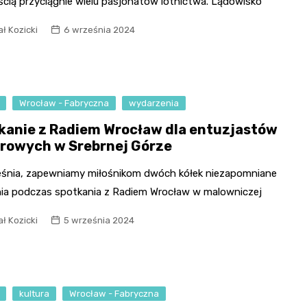
cią przyciągnie wielu pasjonatów lotnictwa. Lądowisko
ł Kozicki
6 września 2024
Wrocław - Fabryczna
wydarzenia
kanie z Radiem Wrocław dla entuzjastów
rowych w Srebrnej Górze
eśnia, zapewniamy miłośnikom dwóch kółek niezapomniane
ia podczas spotkania z Radiem Wrocław w malowniczej
ł Kozicki
5 września 2024
kultura
Wrocław - Fabryczna