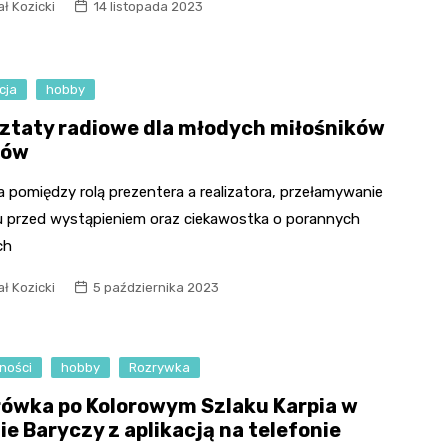
ł Kozicki
14 listopada 2023
cja
hobby
ztaty radiowe dla młodych miłośników
iów
 pomiędzy rolą prezentera a realizatora, przełamywanie
u przed wystąpieniem oraz ciekawostka o porannych
ch
ł Kozicki
5 października 2023
ności
hobby
Rozrywka
ówka po Kolorowym Szlaku Karpia w
ie Baryczy z aplikacją na telefonie