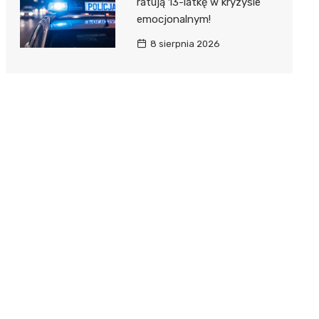
ratują 13-latkę w kryzysie
emocjonalnym!
8 sierpnia 2026