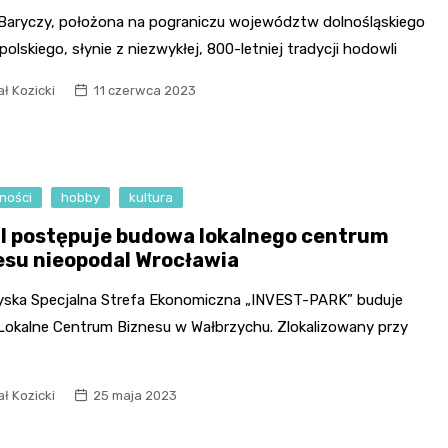
 Baryczy, położona na pograniczu województw dolnośląskiego
opolskiego, słynie z niezwykłej, 800-letniej tradycji hodowli
ł Kozicki
11 czerwca 2023
ności
hobby
kultura
l postępuje budowa lokalnego centrum
esu nieopodal Wrocławia
yska Specjalna Strefa Ekonomiczna „INVEST-PARK” buduje
 Lokalne Centrum Biznesu w Wałbrzychu. Zlokalizowany przy
ł Kozicki
25 maja 2023