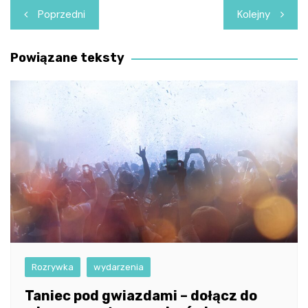
Nawigacja
Poprzedni
Kolejny
wpisu
Powiązane teksty
Rozrywka
wydarzenia
Taniec pod gwiazdami – dołącz do