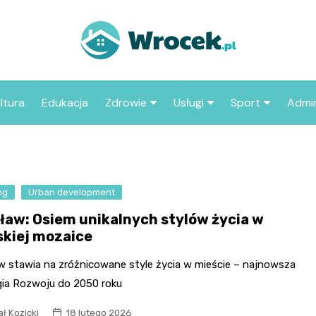
ltura
Edukacja
Zdrowie
Usługi
Sport
Admin
sze miejsca
Szpital
Wesele
Aktualności sp
ZUS
Sklep medyczny
Klub
Klub piłkarski
MOP
aczyć we
ng
Urban development
Apteka
Taxi
Pozostałe kluby
Urzą
sportowe
ław: Osiem unikalnych stylów życia w
Stacja paliw
Urzą
skiej mozaice
Księgarnia
w stawia na zróżnicowane style życia w mieście – najnowsza
Restauracja
gia Rozwoju do 2050 roku
Adwokat
ł Kozicki
18 lutego 2026