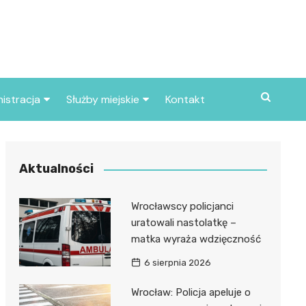
istracja
Służby miejskie
Kontakt
ortowe
Straż pożarna
S
Policja
Aktualności
d skarbowy
Straż miejska
Wrocławscy policjanci
d miasta
uratowali nastolatkę –
matka wyraża wdzięczność
6 sierpnia 2026
Wrocław: Policja apeluje o