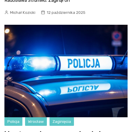
Radosława Strumiłło. Zaginął on
Michał Kozicki
12 października 2025
Policja
Wrocław
Zaginięcia