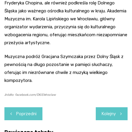
Fryderyka Chopina, ale również podkreśla rolę Dolnego
Śląska jako ważnego ośrodka kulturalnego w kraju. Akademia
Muzyczna im. Karola Lipińskiego we Wrocławiu, główny
organizator wydarzenia, przyczynia się do kulturalnego
wzbogacenia regionu, oferując mieszkańcom niezapomniane
przeżycia artystyczne.
Muzyczna podróż Gracjana Szymczaka przez Dolny Śląsk z
pewnością na długo pozostanie w pamięci słuchaczy,
oferując im niezrównane chwile z muzyką wielkiego
kompozytora.
źródło: facebook.com/OKiSWroclaw
Nawigacja
Poprzedni
Kolejny
wpisu