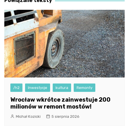
Powiązane teksty
/h2
Inwestycje
kultura
Remonty
Wrocław wkrótce zainwestuje 200
milionów w remont mostów!
Michał Kozicki
5 sierpnia 2026