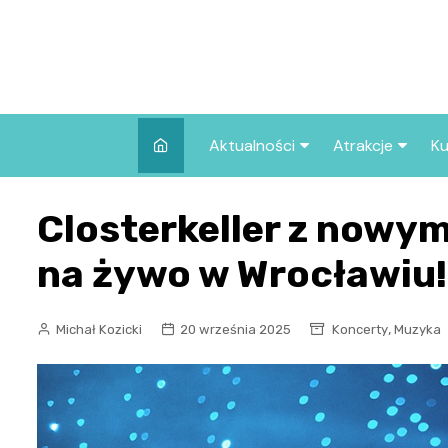
Skip
to
content
Aktualności
Atrakcje
Ku
Pozostałe
Najpopularniej
Closterkeller z now
we Wrocławiu
Wszystkie wpisy
Co warto zob
na żywo w Wrocławiu!
Wrocławiu?
,
Michał Kozicki
20 września 2025
Koncerty
Muzyka