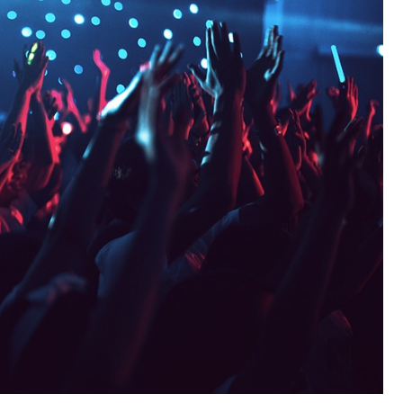
Fryzjer
Kino
Poczta