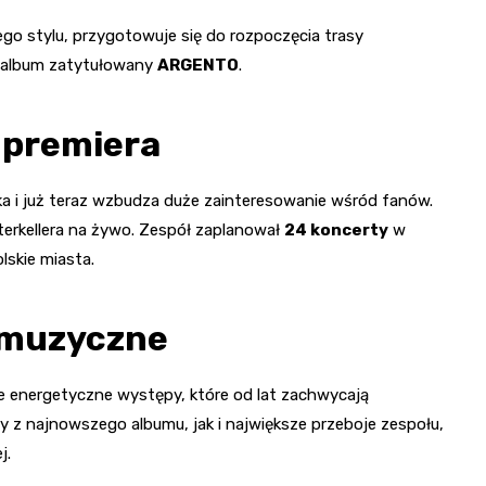
ego stylu, przygotowuje się do rozpoczęcia trasy
y album zatytułowany
ARGENTO
.
 premiera
ika i już teraz wzbudza duże zainteresowanie wśród fanów.
terkellera na żywo. Zespół zaplanował
24 koncerty
w
lskie miasta.
 muzyczne
że energetyczne występy, które od lat zachwycają
y z najnowszego albumu, jak i największe przeboje zespołu,
j.