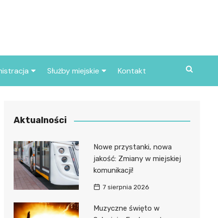
istracja
Służby miejskie
Kontakt
ortowe
Straż pożarna
S
Policja
Aktualności
d skarbowy
Straż miejska
Nowe przystanki, nowa
d miasta
jakość: Zmiany w miejskiej
komunikacji!
7 sierpnia 2026
Muzyczne święto w