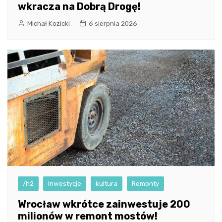
wkracza na Dobrą Drogę!
Michał Kozicki
6 sierpnia 2026
/h2
Inwestycje
kultura
Remonty
Wrocław wkrótce zainwestuje 200
milionów w remont mostów!