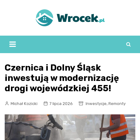
Skip
to
content
Czernica i Dolny Śląsk
inwestują w modernizację
drogi wojewódzkiej 455!
,
Michał Kozicki
7 lipca 2026
Inwestycje
Remonty