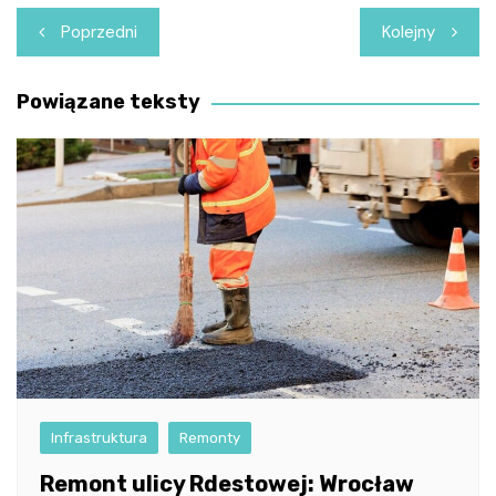
Nawigacja
Poprzedni
Kolejny
wpisu
Powiązane teksty
Infrastruktura
Remonty
Remont ulicy Rdestowej: Wrocław