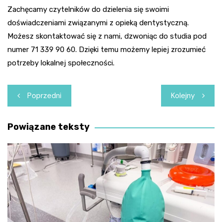
Zachęcamy czytelników do dzielenia się swoimi
doświadczeniami związanymi z opieką dentystyczną.
Możesz skontaktować się z nami, dzwoniąc do studia pod
numer 71 339 90 60. Dzięki temu możemy lepiej zrozumieć
potrzeby lokalnej społeczności.
Nawigacja
Poprzedni
Kolejny
wpisu
Powiązane teksty