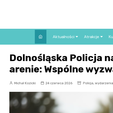
Skip
to
content
Aktualności
Atrakcje
Ku
Pozostałe
Najpopularniej
Dolnośląska Policja 
we Wrocławiu
Wszystkie wpisy
Co warto zob
arenie: Wspólne wyzw
Wrocławiu?
,
Michał Kozicki
24 czerwca 2026
Policja
wydarzeni