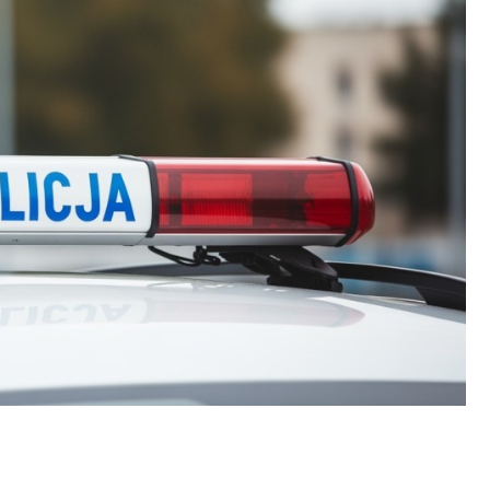
Fryzjer
Kino
Poczta