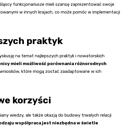
ośląscy funkcjonariusze mieli szansę zaprezentować swoje
osowanymi w innych krajach, co może pomóc w implementacji
pszych praktyk
yskusję na temat najlepszych praktyk i nowatorskich
nicy mieli możliwość porównania różnorodnych
 wniosków, które mogą zostać zaadaptowane w ich
owe korzyści
iany wiedzy, ale także okazją do budowy trwałych relacji
odzaju współpraca jest niezbędna w świetle