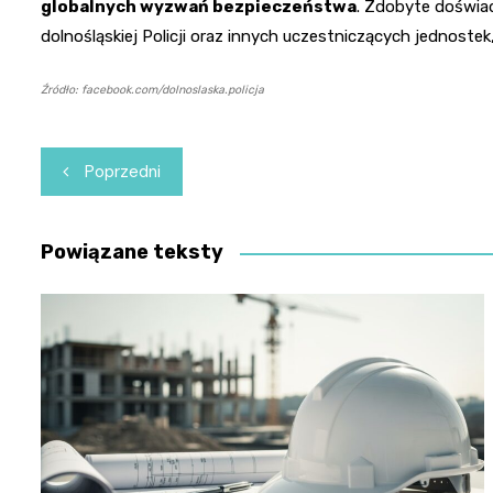
globalnych wyzwań bezpieczeństwa
. Zdobyte doświad
dolnośląskiej Policji oraz innych uczestniczących jednoste
Źródło: facebook.com/dolnoslaska.policja
Nawigacja
Poprzedni
wpisu
Powiązane teksty