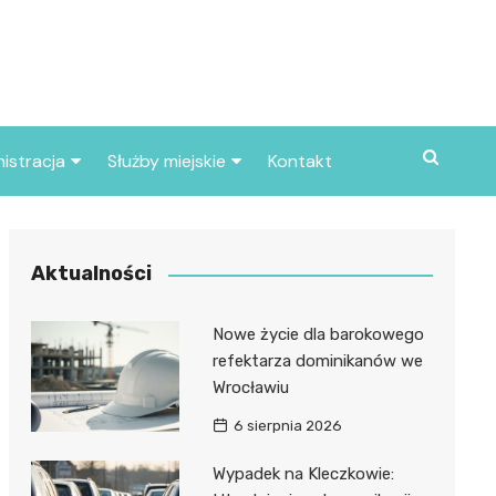
istracja
Służby miejskie
Kontakt
ortowe
Straż pożarna
S
Policja
Aktualności
d skarbowy
Straż miejska
Nowe życie dla barokowego
d miasta
refektarza dominikanów we
Wrocławiu
6 sierpnia 2026
Wypadek na Kleczkowie: