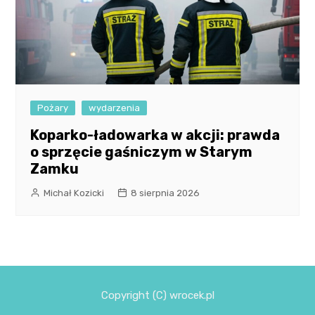
Pożary
wydarzenia
Koparko-ładowarka w akcji: prawda
o sprzęcie gaśniczym w Starym
Zamku
Michał Kozicki
8 sierpnia 2026
Copyright (C) wrocek.pl