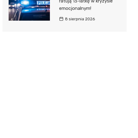
ratują 13-latkę w kryzysie
emocjonalnym!
8 sierpnia 2026