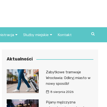
istracja
Służby miejskie
Kontakt
ortowe
Straż pożarna
S
Policja
Aktualności
d skarbowy
Straż miejska
Zabytkowe tramwaje
d miasta
Wrocławia: Odkryj miasto w
nowy sposób!
8 sierpnia 2026
Pijany mężczyzna