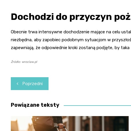
Dochodzi do przyczyn po
Obecnie trwa intensywne dochodzenie mające na celu ustal
niezbędna, aby zapobiec podobnym sytuacjom w przyszłości
zapewniają, że odpowiednie kroki zostaną podjęte, by taka 
Źródło: wroclaw.pl
Nawigacja
Poprzedni
wpisu
Powiązane teksty