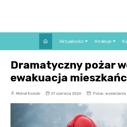
Skip
to
content
Aktualności
Atrakcje
Ku
Pozostałe
Najpopularniej
Dramatyczny pożar w
we Wrocławiu
Wszystkie wpisy
Co warto zob
ewakuacja mieszkańcó
Wrocławiu?
,
Michał Kozicki
27 czerwca 2026
Pożar
wydarzenia