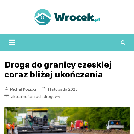
Skip
to
content
Droga do granicy czeskiej
coraz bliżej ukończenia
Michał Kozicki
1 listopada 2023
,
aktualności
ruch drogowy