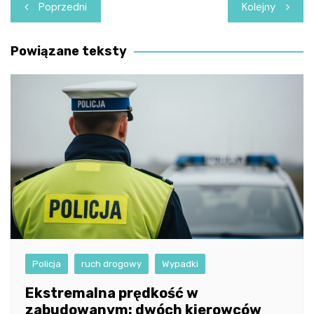
Nawigacja
Poprzedni
Kolejny
wpisu
Powiązane teksty
Policja
ruch drogowy
Wypadki
Ekstremalna prędkość w
zabudowanym: dwóch kierowców