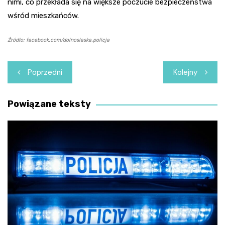
nimi, co przekłada się na większe poczucie bezpieczeństwa
wśród mieszkańców.
Źródło: facebook.com/dolnoslaska.policja
Nawigacja
Poprzedni
Kolejny
wpisu
Powiązane teksty