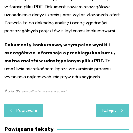
w formie pliku PDF. Dokument zawiera szczegółowe
uzasadnienie decyzji komisji oraz wykaz złożonych ofert.
Pozwala to na dokładną analizę i ocenę zgodności
poszczególnych projektów z kryteriami konkursowymi.
Dokumenty konkursowe, w tym pełne wyniki i
szczegółowe informacje o przebiegu konkursu,
można znaleźć w udostępnionym pliku PDF.
To
umożliwia mieszkańcom lepsze zrozumienie procesu
wyłaniania najlepszych inicjatyw edukacyjnych.
Źródło: Starostwo Powiatowe we Wrocławiu
Nawigacja
Poprzedni
Kolejny
wpisu
Powiązane teksty