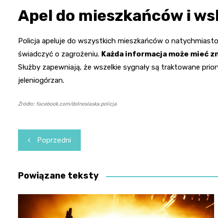
Apel do mieszkańców i w
Policja apeluje do wszystkich mieszkańców o natychmiast
świadczyć o zagrożeniu.
Każda informacja może mieć z
Służby zapewniają, że wszelkie sygnały są traktowane prior
jeleniogórzan.
Źródło: facebook.com/dolnoslaska.policja
Nawigacja
Poprzedni
wpisu
Powiązane teksty