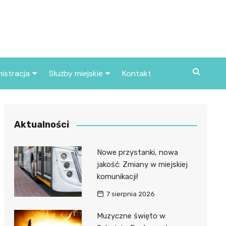
istracja
Służby miejskie
Kontakt
ortowe
Straż pożarna
S
Policja
Aktualności
d skarbowy
Straż miejska
Nowe przystanki, nowa
d miasta
jakość: Zmiany w miejskiej
komunikacji!
7 sierpnia 2026
Muzyczne święto w