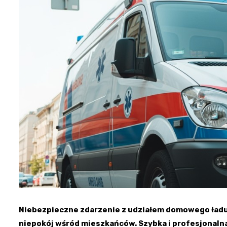
Niebezpieczne zdarzenie z udziałem domowego ład
niepokój wśród mieszkańców. Szybka i profesjonalna 