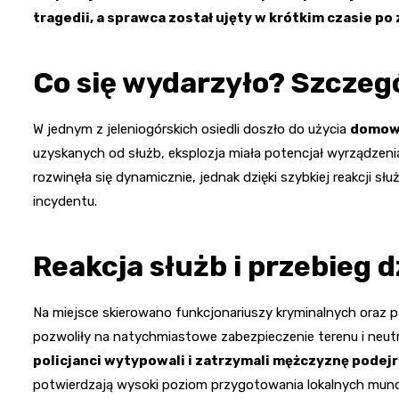
tragedii, a sprawca został ujęty w krótkim czasie po
Co się wydarzyło? Szczeg
W jednym z jeleniogórskich osiedli doszło do użycia
domowe
uzyskanych od służb, eksplozja miała potencjał wyrządzeni
rozwinęła się dynamicznie, jednak dzięki szybkiej reakcji 
incydentu.
Reakcja służb i przebieg d
Na miejsce skierowano funkcjonariuszy kryminalnych oraz pa
pozwoliły na natychmiastowe zabezpieczenie terenu i neutr
policjanci wytypowali i zatrzymali mężczyznę pode
potwierdzają wysoki poziom przygotowania lokalnych mun