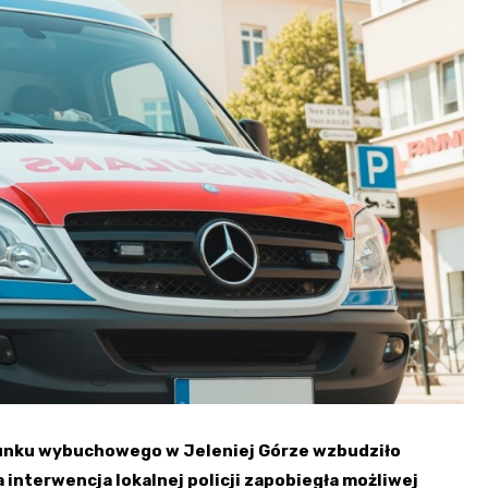
Fryzjer
Kino
Poczta
unku wybuchowego w Jeleniej Górze wzbudziło
interwencja lokalnej policji zapobiegła możliwej