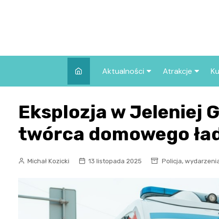
Skip
to
content
Aktualności
Atrakcje
Ku
Pozostałe
Najpopularniej
Eksplozja w Jeleniej 
we Wrocławiu
Wszystkie wpisy
Co warto zob
twórca domowego ła
Wrocławiu?
,
Michał Kozicki
13 listopada 2025
Policja
wydarzeni