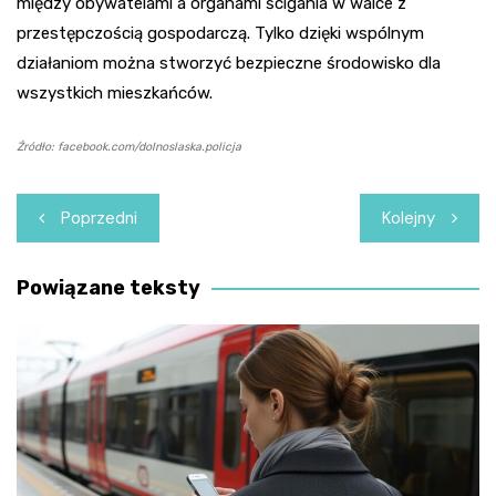
między obywatelami a organami ścigania w walce z
przestępczością gospodarczą. Tylko dzięki wspólnym
działaniom można stworzyć bezpieczne środowisko dla
wszystkich mieszkańców.
Źródło: facebook.com/dolnoslaska.policja
Nawigacja
Poprzedni
Kolejny
wpisu
Powiązane teksty