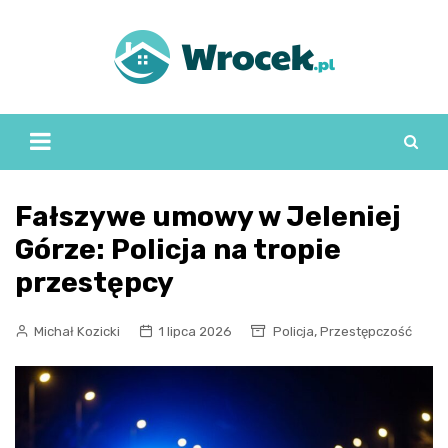
Skip
to
content
Fałszywe umowy w Jeleniej
Górze: Policja na tropie
przestępcy
,
Michał Kozicki
1 lipca 2026
Policja
Przestępczość