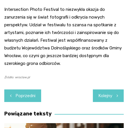
Intersection Photo Festival to niezwykła okazja do
zanurzenia się w świat fotografii i odkrycia nowych
perspektyw. Udział w festiwalu to szansa na spotkanie z
artystami, poznanie ich twórczości i zainspirowanie się do
własnych działań. Festiwal jest współfinansowany z
budżetu Województwa Dolnośląskiego oraz środków Gminy
Wrocław, co czyni go jeszcze bardziej dostępnym dla
szerokiego grona odbiorców.
Źródło: wroclaw.pl
Nawigacja
Poprzedni
Kolejny
wpisu
Powiązane teksty