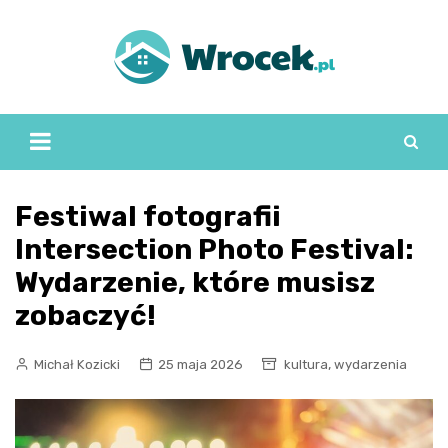
Skip
to
content
Festiwal fotografii
Intersection Photo Festival:
Wydarzenie, które musisz
zobaczyć!
,
Michał Kozicki
25 maja 2026
kultura
wydarzenia