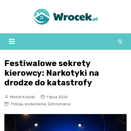
Skip
to
content
Festiwalowe sekrety
kierowcy: Narkotyki na
drodze do katastrofy
Michał Kozicki
1 lipca 2026
,
,
Policja
wydarzenia
Zatrzymania