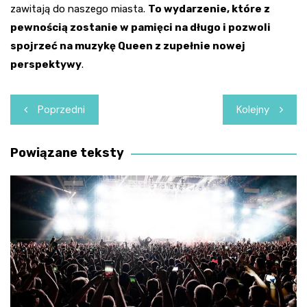
zawitają do naszego miasta.
To wydarzenie, które z
pewnością zostanie w pamięci na długo i pozwoli
spojrzeć na muzykę Queen z zupełnie nowej
perspektywy
.
Nawigacja
Poprzedni
Kolejny
wpisu
Powiązane teksty