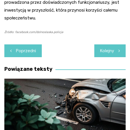
prowadzona przez doświadczonych funkcjonariuszy, jest
inwestycją w przyszłość, która przynosi korzyści całemu
społeczeństwu.
Źródło: facebook.com/dolnoslaska.policja
Nawigacja
Poprzedni
Kolejny
wpisu
Powiązane teksty