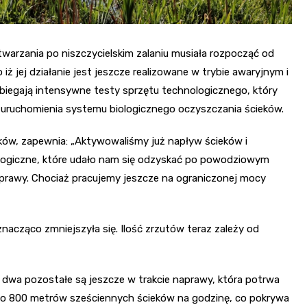
twarzania po niszczycielskim zalaniu musiała rozpocząć od
ż jej działanie jest jeszcze realizowane w trybie awaryjnym i
zebiegają intensywne testy sprzętu technologicznego, który
 uruchomienia systemu biologicznego oczyszczania ścieków.
ieków, zapewnia: „Aktywowaliśmy już napływ ścieków i
ogiczne, które udało nam się odzyskać po powodziowym
naprawy. Chociaż pracujemy jeszcze na ograniczonej mocy
znacząco zmniejszyła się. Ilość zrzutów teraz zależy od
wa pozostałe są jeszcze w trakcie naprawy, która potrwa
nio 800 metrów sześciennych ścieków na godzinę, co pokrywa