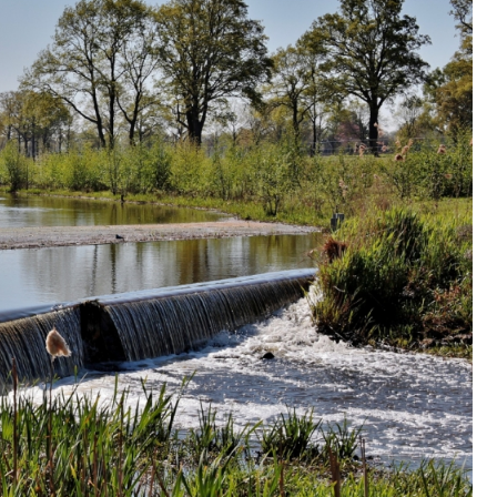
Fryzjer
Kino
Poczta