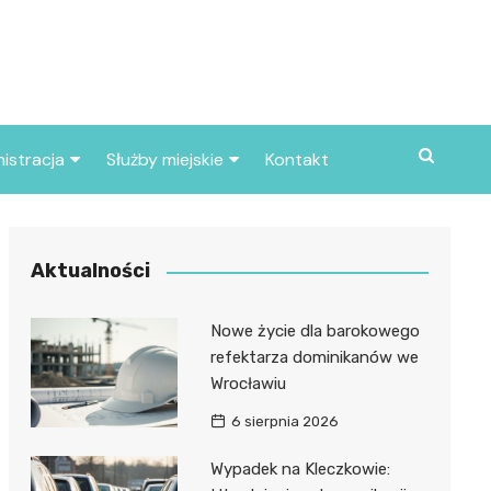
istracja
Służby miejskie
Kontakt
ortowe
Straż pożarna
S
Policja
Aktualności
d skarbowy
Straż miejska
Nowe życie dla barokowego
d miasta
refektarza dominikanów we
Wrocławiu
6 sierpnia 2026
Wypadek na Kleczkowie: