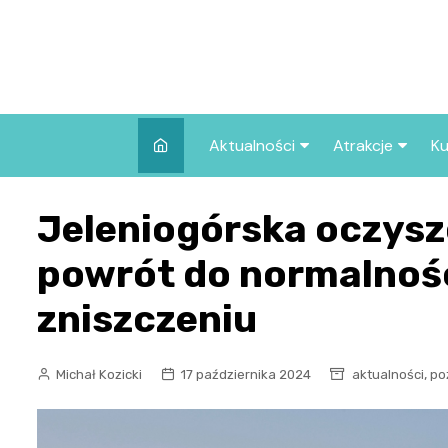
Skip
to
content
Aktualności
Atrakcje
Ku
Pozostałe
Najpopularniej
Jeleniogórska oczysz
we Wrocławiu
Wszystkie wpisy
Co warto zob
powrót do normalnoś
Wrocławiu?
zniszczeniu
,
Michał Kozicki
17 października 2024
aktualności
po