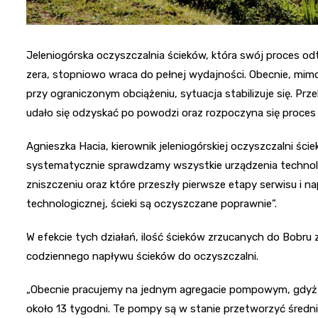
Jeleniogórska oczyszczalnia ścieków, która swój proces od
zera, stopniowo wraca do pełnej wydajności. Obecnie, mimo i
przy ograniczonym obciążeniu, sytuacja stabilizuje się. Pr
udało się odzyskać po powodzi oraz rozpoczyna się proces
Agnieszka Hacia, kierownik jeleniogórskiej oczyszczalni śc
systematycznie sprawdzamy wszystkie urządzenia technol
zniszczeniu oraz które przeszły pierwsze etapy serwisu i 
technologicznej, ścieki są oczyszczane poprawnie”.
W efekcie tych działań, ilość ścieków zrzucanych do Bobru 
codziennego napływu ścieków do oczyszczalni.
„Obecnie pracujemy na jednym agregacie pompowym, gdyż d
około 13 tygodni. Te pompy są w stanie przetworzyć śred