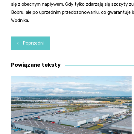
się z obecnym napływem. Gdy tylko zdarzają się szczyty z
Bobru, ale po uprzednim przedozonowaniu, co gwarantuje ic
Wodnika.
Nawigacja
Poprzedni
wpisu
Powiązane teksty