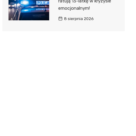
ratują 13-latkę w kryzysie
emocjonalnym!
8 sierpnia 2026