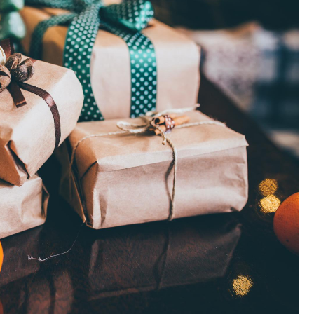
Fryzjer
Kino
Poczta