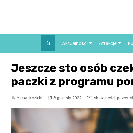
Skip
to
content
Aktualności
Atrakcje
Ku
Pozostałe
Najpopularniej
Jeszcze sto osób cze
we Wrocławiu
Wszystkie wpisy
Co warto zob
paczki z programu 
Wrocławiu?
,
Michał Kozicki
8 grudnia 2022
aktualności
pozosta