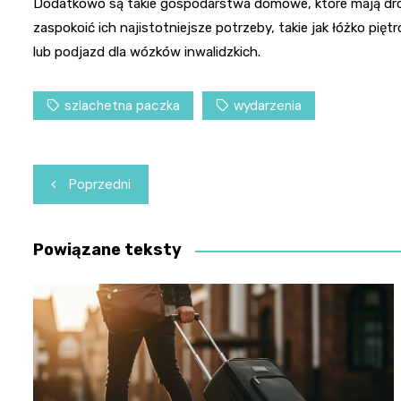
Dodatkowo są takie gospodarstwa domowe, które mają dr
zaspokoić ich najistotniejsze potrzeby, takie jak łóżko pię
lub podjazd dla wózków inwalidzkich.
szlachetna paczka
wydarzenia
Nawigacja
Poprzedni
wpisu
Powiązane teksty