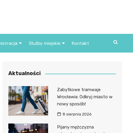
istracja
Służby miejskie
Kontakt
ortowe
Straż pożarna
S
Policja
Aktualności
d skarbowy
Straż miejska
Zabytkowe tramwaje
d miasta
Wrocławia: Odkryj miasto w
nowy sposób!
8 sierpnia 2026
Pijany mężczyzna