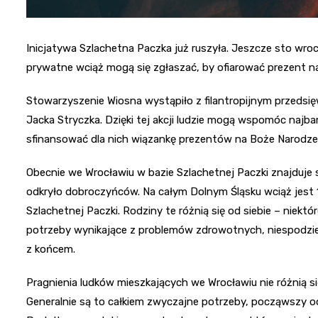
Inicjatywa Szlachetna Paczka już ruszyła. Jeszcze sto wro
prywatne wciąż mogą się zgłaszać, by ofiarować prezent na
Stowarzyszenie Wiosna wystąpiło z filantropijnym przedsi
Jacka Stryczka. Dzięki tej akcji ludzie mogą wspomóc najba
sfinansować dla nich wiązankę prezentów na Boże Narodze
Obecnie we Wrocławiu w bazie Szlachetnej Paczki znajduje
odkryło dobroczyńców. Na całym Dolnym Śląsku wciąż jest 1
Szlachetnej Paczki. Rodziny te różnią się od siebie – niekt
potrzeby wynikające z problemów zdrowotnych, niespodzie
z końcem.
Pragnienia ludków mieszkających we Wrocławiu nie różnią si
Generalnie są to całkiem zwyczajne potrzeby, począwszy o