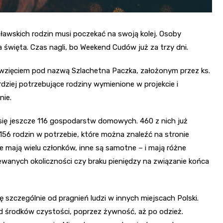
cławskich rodzin musi poczekać na swoją kolej. Osoby
 święta. Czas nagli, bo Weekend Cudów już za trzy dni.
ęwzięciem pod nazwą Szlachetna Paczka, założonym przez ks.
rdziej potrzebujące rodziny wymienione w projekcie i
nie.
 się jeszcze 116 gospodarstw domowych. 460 z nich już
56 rodzin w potrzebie, które można znaleźć na stronie
óre mają wielu członków, inne są samotne – i mają różne
wanych okoliczności czy braku pieniędzy na związanie końca
ę szczególnie od pragnień ludzi w innych miejscach Polski.
d środków czystości, poprzez żywność, aż po odzież.