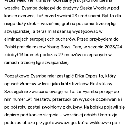
Przez wielu ten transfer określany jest jako kompletna
wpadka. Eyamba dołączył do drużyny Śląska Wrocław pod
koniec czerwca, tuż przed swoimi 23 urodzinami. Był to dla
niego duży skok – wcześniej grał na poziomie trzeciej ligi
szwajcarskiej, a teraz miał szansę występować w
eliminacjach europejskich pucharów. Przed przybyciem do
Polski grał dla rezerw Young Boys. Tam, w sezonie 2023/24
zdobył 13 bramek podczas 27 meczów rozegranych w
ramach trzeciej ligi szwajcarskiej.
Początkowo Eyamba miał zastąpić Erika Exposito, który
opuścił Wrocław w lecie jako król strzelców Ekstraklasy.
Szczególnie zwracano uwagę na to, że Eyamba przejął po
nim numer „9”. Niestety, przerzucił on wysokie oczekiwania i
po pół roku został zwolniony z drużyny. Na boisku pojawił się
dopiero pod koniec sierpnia – wcześniej odniósł kontuzję
podczas obozu przygotowawczego, która wykluczyła go z