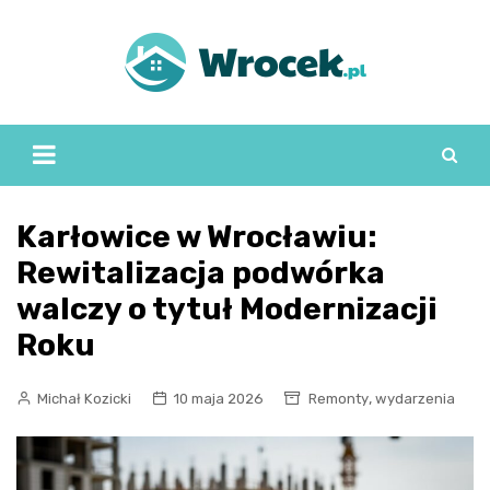
Skip
to
content
Karłowice w Wrocławiu:
Rewitalizacja podwórka
walczy o tytuł Modernizacji
Roku
,
Michał Kozicki
10 maja 2026
Remonty
wydarzenia