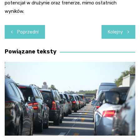
potencjał w drużynie oraz trenerze, mimo ostatnich
wyników.
Nawigacja
Poprzedni
Kolejny
wpisu
Powiązane teksty