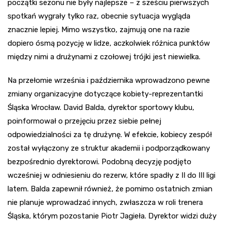
początki sezonu nie były najlepsze – z sześciu pierwszych
spotkań wygrały tylko raz, obecnie sytuacja wygląda
znacznie lepiej. Mimo wszystko, zajmują one na razie
dopiero ósmą pozycję w lidze, aczkolwiek różnica punktów
między nimi a drużynami z czołowej trójki jest niewielka.
Na przełomie września i października wprowadzono pewne
zmiany organizacyjne dotyczące kobiety-reprezentantki
Śląska Wrocław. David Balda, dyrektor sportowy klubu,
poinformował o przejęciu przez siebie pełnej
odpowiedzialności za tę drużynę. W efekcie, kobiecy zespół
został wyłączony ze struktur akademii i podporządkowany
bezpośrednio dyrektorowi. Podobną decyzję podjęto
wcześniej w odniesieniu do rezerw, które spadły z II do III ligi
latem. Balda zapewnił również, że pomimo ostatnich zmian
nie planuje wprowadzać innych, zwłaszcza w roli trenera
Śląska, którym pozostanie Piotr Jagieła. Dyrektor widzi duży