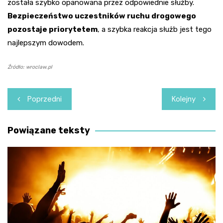
została szybko opanowana przez odpowiednie służby.
Bezpieczeństwo uczestników ruchu drogowego
pozostaje priorytetem
, a szybka reakcja służb jest tego
najlepszym dowodem.
Źródło: wroclaw.pl
Nawigacja
Poprzedni
Kolejny
wpisu
Powiązane teksty