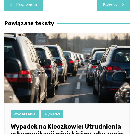
Nawigacja
Poprzedni
Kolejny
wpisu
Powiązane teksty
wydarzenia
Wypadki
Wypadek na Kleczkowie: Utrudnienia
w komunikacji miejskiej po zderzeniu