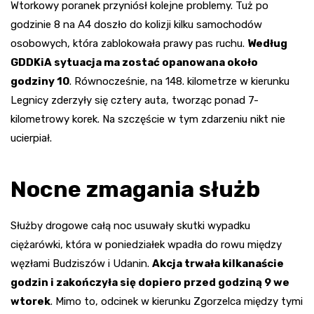
Wtorkowy poranek przyniósł kolejne problemy. Tuż po
godzinie 8 na A4 doszło do kolizji kilku samochodów
osobowych, która zablokowała prawy pas ruchu.
Według
GDDKiA sytuacja ma zostać opanowana około
godziny 10
. Równocześnie, na 148. kilometrze w kierunku
Legnicy zderzyły się cztery auta, tworząc ponad 7-
kilometrowy korek. Na szczęście w tym zdarzeniu nikt nie
ucierpiał.
Nocne zmagania służb
Służby drogowe całą noc usuwały skutki wypadku
ciężarówki, która w poniedziałek wpadła do rowu między
węzłami Budziszów i Udanin.
Akcja trwała kilkanaście
godzin i zakończyła się dopiero przed godziną 9 we
wtorek
. Mimo to, odcinek w kierunku Zgorzelca między tymi