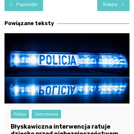
Nawigacja
Poprzedni
Kolejny
wpisu
Powiązane teksty
Policja
Zatrzymania
Błyskawiczna interwencja ratuje
dziecko przed niebezpieczeństwem