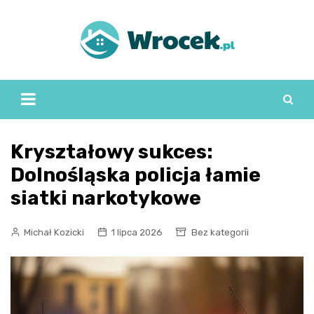
Skip
to
content
Kryształowy sukces:
Dolnośląska policja łamie
siatki narkotykowe
Michał Kozicki
1 lipca 2026
Bez kategorii