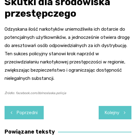
Skutki dla środowiska
przestępczego
Odzyskana ilość narkotyków uniemożliwiła ich dotarcie do
potencjalnych użytkowników, a jednocześnie otwiera drogę
do aresztowań osób odpowiedzialnych za ich dystrybucję.
Ten sukces policyjny stanowi krok naprzód w
przeciwdziałaniu narkotykowej przestępczości w regionie,
zwiększając bezpieczeństwo i ograniczając dostępność
nielegalnych substancji.
Źródło: facebook.com/dolnoslaska.policja
Nawigacja
Poprzedni
Kolejny
wpisu
Powiązane teksty