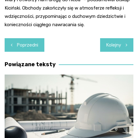
Kiciński. Obchody zakończyły się w atmosferze refleksji i
wdzięczności, przypominając o duchowym dziedzictwie i
konieczności ciągłego nawracania się.
Nawigacja
Poprzedni
Kolejny
wpisu
Powiązane teksty