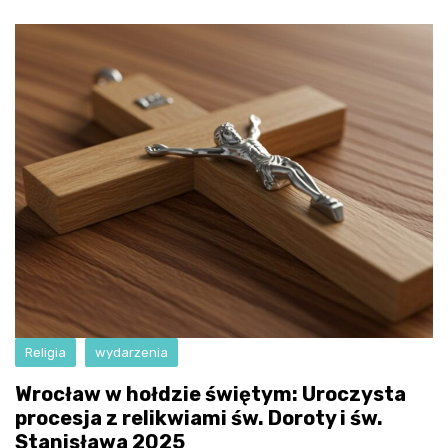
Religia
wydarzenia
Wrocław w hołdzie świętym: Uroczysta
procesja z relikwiami św. Doroty i św.
Stanisława 2025