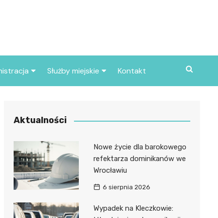
istracja
Służby miejskie
Kontakt
ortowe
Straż pożarna
S
Policja
Aktualności
d skarbowy
Straż miejska
Nowe życie dla barokowego
d miasta
refektarza dominikanów we
Wrocławiu
6 sierpnia 2026
Wypadek na Kleczkowie: