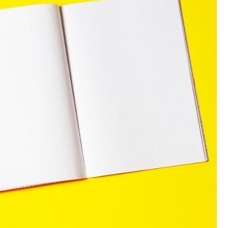
Fryzjer
Kino
Poczta