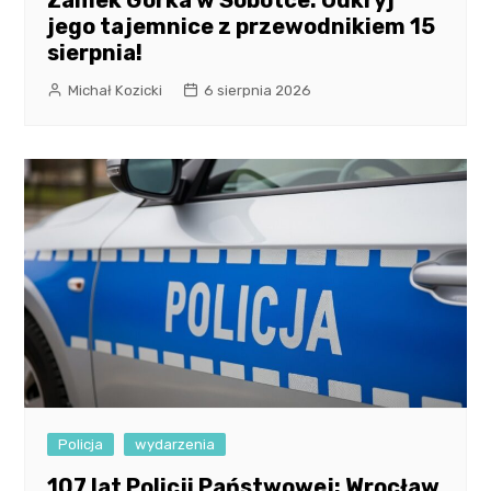
Zamek Górka w Sobótce: Odkryj
jego tajemnice z przewodnikiem 15
sierpnia!
Michał Kozicki
6 sierpnia 2026
Policja
wydarzenia
107 lat Policji Państwowej: Wrocław