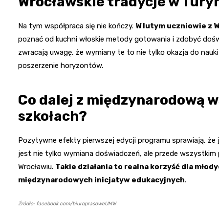
Wrocławskie tradycje w Tury
Na tym współpraca się nie kończy.
W lutym uczniowie z W
poznać od kuchni włoskie metody gotowania i zdobyć dośw
zwracają uwagę, że wymiany te to nie tylko okazja do nauki
poszerzenie horyzontów.
Co dalej z międzynarodową w
szkołach?
Pozytywne efekty pierwszej edycji programu sprawiają, że 
jest nie tylko wymiana doświadczeń, ale przede wszystk
Wrocławiu.
Takie działania to realna korzyść dla młody
międzynarodowych inicjatyw edukacyjnych
.
Źródło: facebook.com/biuroprasoweUMW