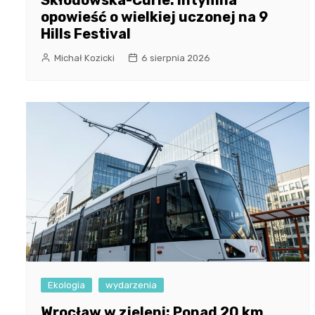
Skłodowska-Curie: Intymna
opowieść o wielkiej uczonej na 9
Hills Festival
Michał Kozicki
6 sierpnia 2026
Ekologia
wydarzenia
Wrocław w zieleni: Ponad 20 km