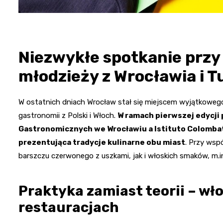
Niezwykłe spotkanie przy
młodzieży z Wrocławia i 
W ostatnich dniach Wrocław stał się miejscem wyjątkoweg
gastronomii z Polski i Włoch.
W ramach pierwszej edycji
Gastronomicznych we Wrocławiu a Istituto Colombatt
prezentująca tradycje kulinarne obu miast
. Przy wspó
barszczu czerwonego z uszkami, jak i włoskich smaków, m
Praktyka zamiast teorii – wł
restauracjach