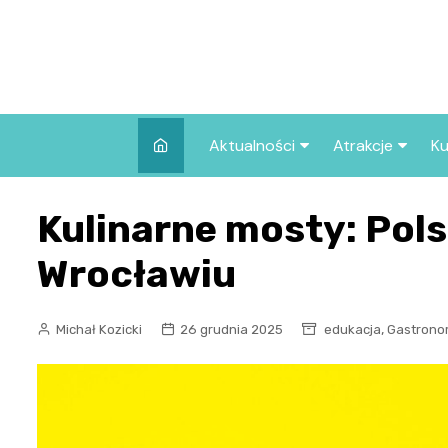
Skip
to
content
Aktualności
Atrakcje
Ku
Pozostałe
Najpopularniej
Kulinarne mosty: Pol
we Wrocławiu
Wszystkie wpisy
Co warto zob
Wrocławiu
Wrocławiu?
,
Michał Kozicki
26 grudnia 2025
edukacja
Gastrono