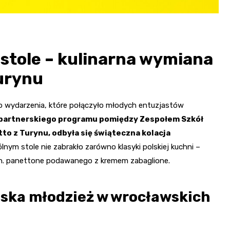
 stole – kulinarna wymiana
Turynu
o wydarzenia, które połączyło młodych entuzjastów
 partnerskiego programu pomiędzy Zespołem Szkół
o z Turynu, odbyła się świąteczna kolacja
lnym stole nie zabrakło zarówno klasyki polskiej kuchni –
.in. panettone podawanego z kremem zabaglione.
oska młodzież w wrocławskich