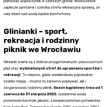
planować wypoczynek w szerszym gronie. Nowoczesne
zaplecze sanitarne i szeroka strefa rekreacyjna sprawią, że
cały dzień nad wodą będzie komfortowy.
Glinianki – sport,
rekreacja i rodzinny
piknik we Wrocławiu
Glinianki znane są z dobrze przygotowanych, piaszczystych
plaż oraz
wydzielonych stref do uprawiania sportów i
rekreacji
. To miejsce, gdzie weekendowe popołudnia
szybko mijają – można tu zarówno popływać, jak i
zorganizować rodzinny piknik.
Sezon kąpielowy trwa od 1
czerwca do 31 sierpnia 2025
, codziennie woda
przechodzi kontrole jakości, a bezpieczeństwo potwierdza
biały kolor flagi. Temperatury (woda 22°C, powietrze 21°C)