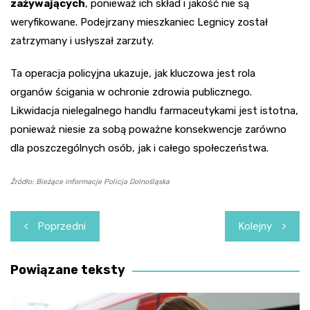
zażywających
, ponieważ ich skład i jakość nie są
weryfikowane. Podejrzany mieszkaniec Legnicy został
zatrzymany i usłyszał zarzuty.
Ta operacja policyjna ukazuje, jak kluczowa jest rola
organów ścigania w ochronie zdrowia publicznego.
Likwidacja nielegalnego handlu farmaceutykami jest istotna,
ponieważ niesie za sobą poważne konsekwencje zarówno
dla poszczególnych osób, jak i całego społeczeństwa.
Źródło: Bieżące informacje Policja Dolnośląska
Nawigacja
Poprzedni
Kolejny
wpisu
Powiązane teksty