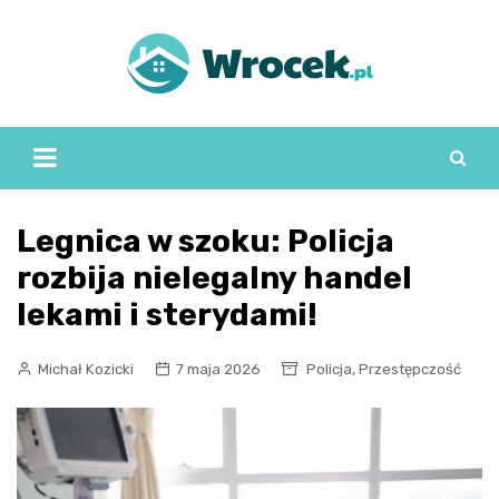
Skip
to
content
Legnica w szoku: Policja
rozbija nielegalny handel
lekami i sterydami!
,
Michał Kozicki
7 maja 2026
Policja
Przestępczość