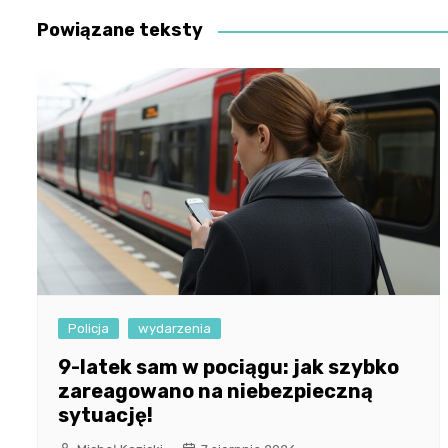
Powiązane teksty
Policja
wydarzenia
9-latek sam w pociągu: jak szybko
zareagowano na niebezpieczną
sytuację!