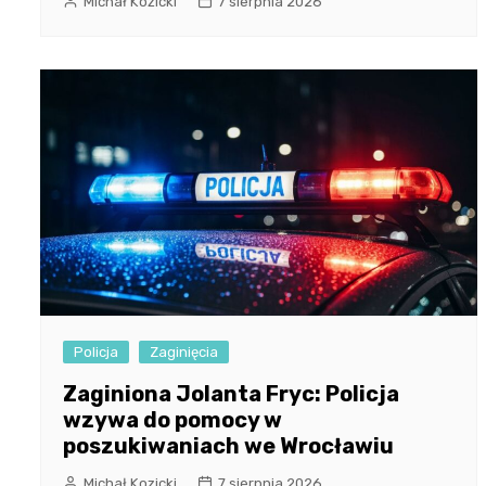
Michał Kozicki
7 sierpnia 2026
Policja
Zaginięcia
Zaginiona Jolanta Fryc: Policja
wzywa do pomocy w
poszukiwaniach we Wrocławiu
Michał Kozicki
7 sierpnia 2026