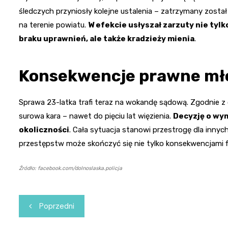
śledczych przyniosły kolejne ustalenia – zatrzymany zost
na terenie powiatu.
W efekcie usłyszał zarzuty nie ty
braku uprawnień, ale także kradzieży mienia
.
Konsekwencje prawne mł
Sprawa 23-latka trafi teraz na wokandę sądową. Zgodnie z
surowa kara – nawet do pięciu lat więzienia.
Decyzję o wym
okoliczności
. Cała sytuacja stanowi przestrogę dla inny
przestępstw może skończyć się nie tylko konsekwencjami fi
Źródło: facebook.com/dolnoslaska.policja
Nawigacja
Poprzedni
wpisu