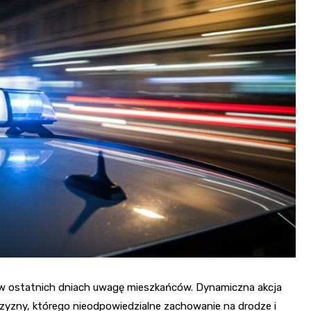
Fryzjer
Kino
Poczta
ła w ostatnich dniach uwagę mieszkańców. Dynamiczna akcja
zny, którego nieodpowiedzialne zachowanie na drodze i