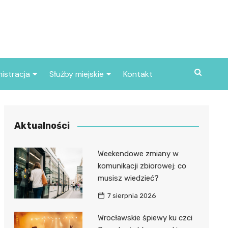
istracja
Służby miejskie
Kontakt
ortowe
Straż pożarna
S
Policja
Aktualności
d skarbowy
Straż miejska
Weekendowe zmiany w
d miasta
komunikacji zbiorowej: co
musisz wiedzieć?
7 sierpnia 2026
Wrocławskie śpiewy ku czci