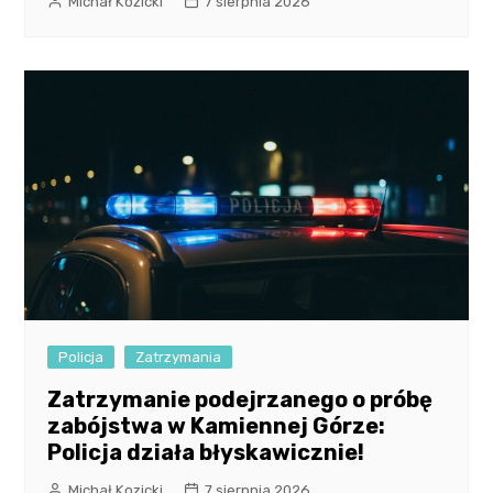
Michał Kozicki
7 sierpnia 2026
Policja
Zatrzymania
Zatrzymanie podejrzanego o próbę
zabójstwa w Kamiennej Górze:
Policja działa błyskawicznie!
Michał Kozicki
7 sierpnia 2026