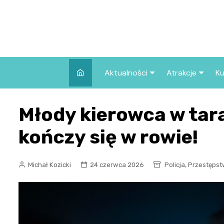
Skip
to
content
Aktualności
Atrakcje
Ku
Pozostałe
Najpopularniej
Młody kierowca w tara
we Wrocławiu
Wszystkie wpisy
Co warto zob
kończy się w rowie!
Wrocławiu?
,
Michał Kozicki
24 czerwca 2026
Policja
Przestęps