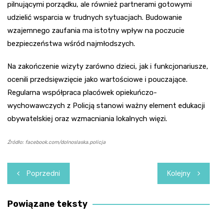
pilnującymi porządku, ale również partnerami gotowymi
udzielić wsparcia w trudnych sytuacjach. Budowanie
wzajemnego zaufania ma istotny wpływ na poczucie
bezpieczeństwa wśród najmłodszych.
Na zakończenie wizyty zarówno dzieci, jak i funkcjonariusze,
ocenili przedsięwzięcie jako wartościowe i pouczające.
Regularna współpraca placówek opiekuńczo-
wychowawczych z Policją stanowi ważny element edukacji
obywatelskiej oraz wzmacniania lokalnych więzi.
Źródło: facebook.com/dolnoslaska.policja
Nawigacja
Poprzedni
Kolejny
wpisu
Powiązane teksty