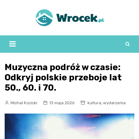
Skip
to
content
Muzyczna podróż w czasie:
Odkryj polskie przeboje lat
50., 60. i 70.
,
Michał Kozicki
13 maja 2026
kultura
wydarzenia