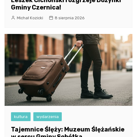
Leszek Cichoński rozgrzeje Dożynki
Gminy Czernica!
Michał Kozicki
8 sierpnia 2026
kultura
wydarzenia
Tajemnice Ślęży: Muzeum Ślężańskie
w sercu Gminy Sobótka