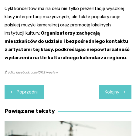
Cykl koncertów ma na celu nie tylko prezentację wysokiej
klasy interpretacji muzycznych, ale także popularyzację
polskiej muzyki kameralnej oraz promocję lokalnych
instytucji kultury.
Organizatorzy zachęcają
mieszkańców do udziału i bezpośredniego kontaktu
z artystami tej klasy, podkreślając niepowtarzalność
wydarzenia na tle kulturalnego kalendarza regionu
.
Źródło: facebook.com/OKiSWroclaw
Nawigacja
Poprzedni
Kolejny
wpisu
Powiązane teksty