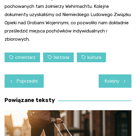
pochowanych tam żołnierzy Wehrmachtu. Kolejne
dokumenty uzyskaliśmy od Niemieckiego Ludowego Związku
Opieki nad Grobami Wojennymi, co pozwoliło nam dokładnie
prześledzić miejsca pochówków indywidualnych i
zbiorowych.
cmentarz
historia
kultura
Nawigacja
Poprzedni
Kolejny
wpisu
Powiązane teksty