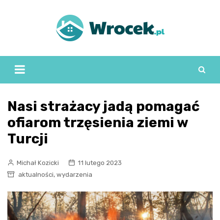
Skip
to
content
Nasi strażacy jadą pomagać
ofiarom trzęsienia ziemi w
Turcji
Michał Kozicki
11 lutego 2023
,
aktualności
wydarzenia