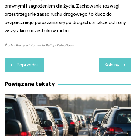
prawnymi i zagrożeniem dla życia. Zachowanie rozwagi i
przestrzeganie zasad ruchu drogowego to klucz do
bezpiecznego poruszania się po drogach, a także ochrony
wszystkich uczestników ruchu.
Źródło: Bieżące informacje Policja Dolnośląska
Nawigacja
Poprzedni
Kolejny
wpisu
Powiązane teksty