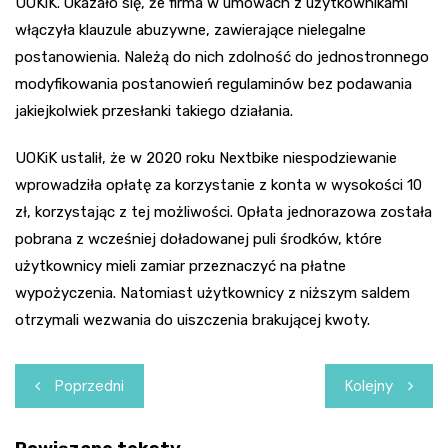
UOKiK. Okazało się, że firma w umowach z użytkownikami
włączyła klauzule abuzywne, zawierające nielegalne
postanowienia. Należą do nich zdolność do jednostronnego
modyfikowania postanowień regulaminów bez podawania
jakiejkolwiek przesłanki takiego działania.
UOKiK ustalił, że w 2020 roku Nextbike niespodziewanie
wprowadziła opłatę za korzystanie z konta w wysokości 10
zł, korzystając z tej możliwości. Opłata jednorazowa została
pobrana z wcześniej doładowanej puli środków, które
użytkownicy mieli zamiar przeznaczyć na płatne
wypożyczenia. Natomiast użytkownicy z niższym saldem
otrzymali wezwania do uiszczenia brakującej kwoty.
Nawigacja
Poprzedni
Kolejny
wpisu