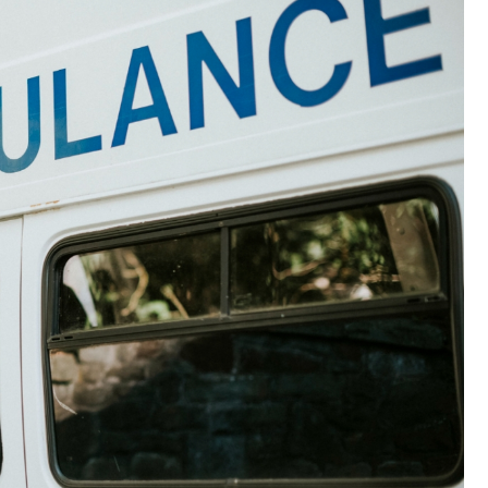
Fryzjer
Kino
Poczta