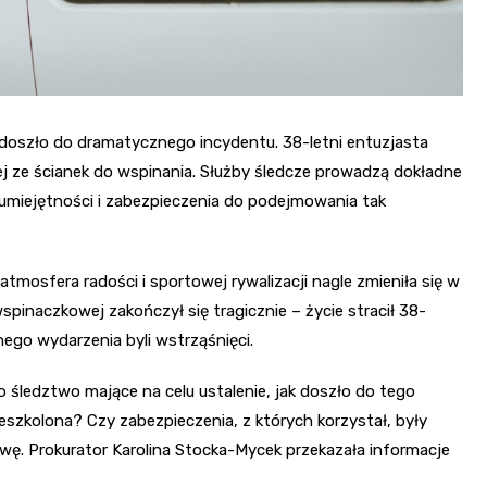
 doszło do dramatycznego incydentu. 38-letni entuzjasta
j ze ścianek do wspinania. Służby śledcze prowadzą dokładne
umiejętności i zabezpieczenia do podejmowania tak
tmosfera radości i sportowej rywalizacji nagle zmieniła się w
pinaczkowej zakończył się tragicznie – życie stracił 38-
ego wydarzenia byli wstrząśnięci.
 śledztwo mające na celu ustalenie, jak doszło do tego
eszkolona? Czy zabezpieczenia, z których korzystał, były
wę. Prokurator Karolina Stocka-Mycek przekazała informacje