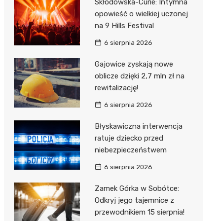
Skłodowska-Curie: Intymna
opowieść o wielkiej uczonej
na 9 Hills Festival
6 sierpnia 2026
Gajowice zyskają nowe
oblicze dzięki 2,7 mln zł na
rewitalizację!
6 sierpnia 2026
Błyskawiczna interwencja
ratuje dziecko przed
niebezpieczeństwem
6 sierpnia 2026
Zamek Górka w Sobótce:
Odkryj jego tajemnice z
przewodnikiem 15 sierpnia!