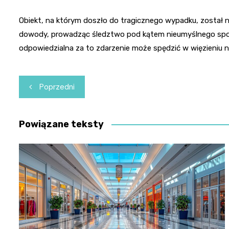
Obiekt, na którym doszło do tragicznego wypadku, został n
dowody, prowadząc śledztwo pod kątem nieumyślnego spow
odpowiedzialna za to zdarzenie może spędzić w więzieniu n
Nawigacja
Poprzedni
wpisu
Powiązane teksty