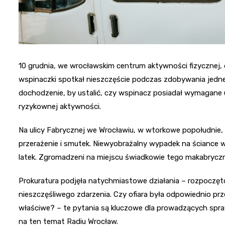
10 grudnia, we wrocławskim centrum aktywności fizycznej,
wspinaczki spotkał nieszczęście podczas zdobywania jedne
dochodzenie, by ustalić, czy wspinacz posiadał wymagane 
ryzykownej aktywności.
Na ulicy Fabrycznej we Wrocławiu, w wtorkowe popołudnie, a
przerażenie i smutek. Niewyobrażalny wypadek na ściance ws
latek. Zgromadzeni na miejscu świadkowie tego makabryczn
Prokuratura podjęła natychmiastowe działania – rozpoczęto
nieszczęśliwego zdarzenia. Czy ofiara była odpowiednio prz
właściwe? – te pytania są kluczowe dla prowadzących spra
na ten temat Radiu Wrocław.