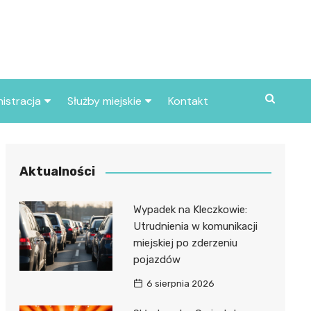
istracja
Służby miejskie
Kontakt
ortowe
Straż pożarna
S
Policja
Aktualności
d skarbowy
Straż miejska
Wypadek na Kleczkowie:
d miasta
Utrudnienia w komunikacji
miejskiej po zderzeniu
pojazdów
6 sierpnia 2026