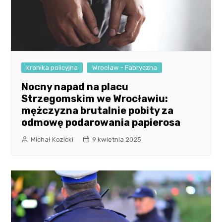
kronika policyjna
Wrocław - Fabryczna
Nocny napad na placu
Strzegomskim we Wrocławiu:
mężczyzna brutalnie pobity za
odmowę podarowania papierosa
Michał Kozicki
9 kwietnia 2025