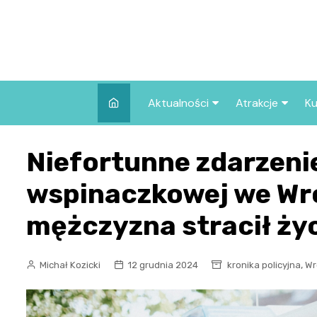
Skip
to
content
Aktualności
Atrakcje
Ku
Pozostałe
Najpopularniej
Niefortunne zdarzeni
we Wrocławiu
Wszystkie wpisy
Co warto zob
wspinaczkowej we Wro
Wrocławiu?
mężczyzna stracił ży
,
Michał Kozicki
12 grudnia 2024
kronika policyjna
Wr