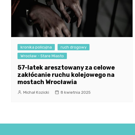
kronika policyjna
ruch drogowy
Wrocław - Stare Miasto
57-latek aresztowany za celowe
zakłócanie ruchu kolejowego na
mostach Wrocławia
Michał Kozicki
8 kwietnia 2025