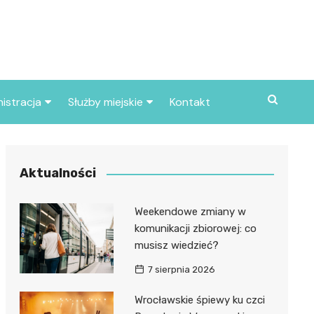
istracja
Służby miejskie
Kontakt
ortowe
Straż pożarna
S
Policja
Aktualności
d skarbowy
Straż miejska
Weekendowe zmiany w
d miasta
komunikacji zbiorowej: co
musisz wiedzieć?
7 sierpnia 2026
Wrocławskie śpiewy ku czci