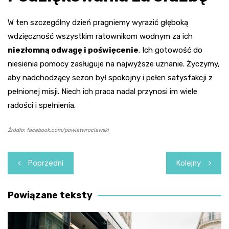
W ten szczególny dzień pragniemy wyrazić głęboką
wdzięczność wszystkim ratownikom wodnym za ich
niezłomną odwagę i poświęcenie
. Ich gotowość do
niesienia pomocy zasługuje na najwyższe uznanie. Życzymy,
aby nadchodzący sezon był spokojny i pełen satysfakcji z
pełnionej misji. Niech ich praca nadal przynosi im wiele
radości i spełnienia.
Źródło: facebook.com/powiatwroclawski
Nawigacja
Poprzedni
Kolejny
wpisu
Powiązane teksty