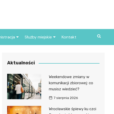
istracja
Służby miejskie
Kontakt
ortowe
Straż pożarna
S
Policja
Aktualności
d skarbowy
Straż miejska
Weekendowe zmiany w
d miasta
komunikacji zbiorowej: co
musisz wiedzieć?
7 sierpnia 2026
Wrocławskie śpiewy ku czci