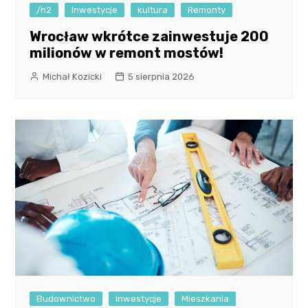
/h2
Inwestycje
kultura
Remonty
Wrocław wkrótce zainwestuje 200
milionów w remont mostów!
Michał Kozicki
5 sierpnia 2026
Budownictwo
Inwestycje
Mieszkania