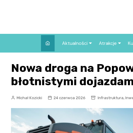
Skip
to
content
Aktualności
Atrakcje
Ku
Pozostałe
Najpopularniej
Nowa droga na Popowi
we Wrocławiu
Wszystkie wpisy
Co warto zob
błotnistymi dojazdam
Wrocławiu?
,
Michał Kozicki
24 czerwca 2026
Infrastruktura
Inw