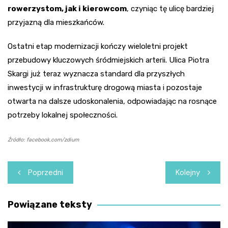
rowerzystom, jak i kierowcom
, czyniąc tę ulicę bardziej
przyjazną dla mieszkańców.
Ostatni etap modernizacji kończy wieloletni projekt
przebudowy kluczowych śródmiejskich arterii. Ulica Piotra
Skargi już teraz wyznacza standard dla przyszłych
inwestycji w infrastrukturę drogową miasta i pozostaje
otwarta na dalsze udoskonalenia, odpowiadając na rosnące
potrzeby lokalnej społeczności.
Źródło: facebook.com/zdium
Nawigacja
Poprzedni
Kolejny
wpisu
Powiązane teksty