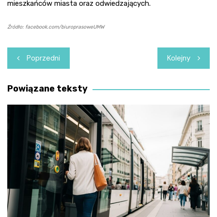
mieszkańców miasta oraz odwiedzających.
Źródło: facebook.com/biuroprasoweUMW
Nawigacja
Poprzedni
Kolejny
wpisu
Powiązane teksty