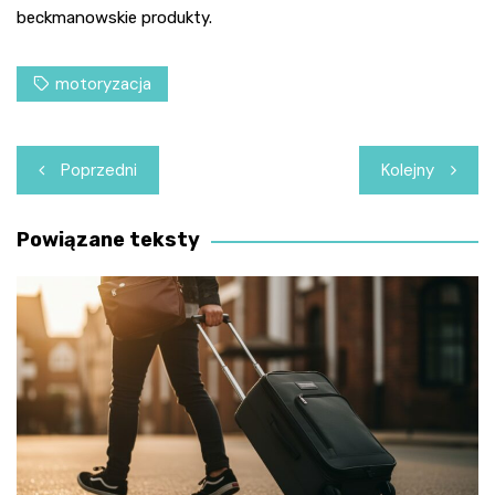
beckmanowskie produkty.
motoryzacja
Nawigacja
Poprzedni
Kolejny
wpisu
Powiązane teksty